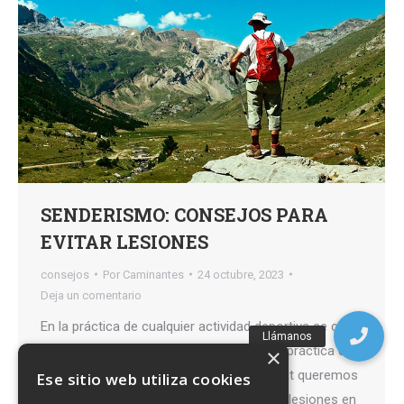
SENDERISMO: CONSEJOS PARA
EVITAR LESIONES
consejos
Por
Caminantes
24 octubre, 2023
Deja un comentario
En la práctica de cualquier actividad deportiva se corre
el riesgo de sufrir algún tipo de lesión. La práctica del
×
senderismo no está exenta. Con este post queremos
Ese sitio web utiliza cookies
date algunos consejos que podrían evitar lesiones en