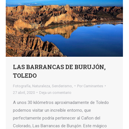
LAS BARRANCAS DE BURUJÓN,
TOLEDO
Fotografía
,
Naturaleza
,
Senderismo,
Por
Caminantes
27 abril, 2020
Deja un comentario
A unos 30 kilómetros aproximadamente de Toledo
podemos visitar un increíble entorno, que
perfectamente podría pertenecer al Cañon del
Colorado, Las Barrancas de Burujón. Este mágico