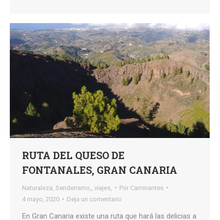
RUTA DEL QUESO DE
FONTANALES, GRAN CANARIA
Naturaleza
,
Senderismo,
,
viajes,
Por
Caminantes
4 mayo, 2020
Deja un comentario
En Gran Canaria existe una ruta que hará las delicias a