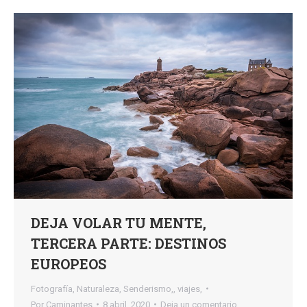
DEJA VOLAR TU MENTE,
TERCERA PARTE: DESTINOS
EUROPEOS
Fotografía
,
Naturaleza
,
Senderismo,
,
viajes,
Por
Caminantes
8 abril, 2020
Deja un comentario