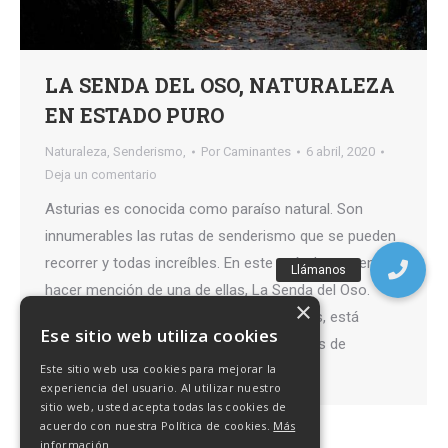
LA SENDA DEL OSO, NATURALEZA
EN ESTADO PURO
Naturaleza
,
Senderismo,
Por
Caminantes
6 abril, 2020
Deja un comentario
Asturias es conocida como paraíso natural. Son
innumerables las rutas de senderismo que se pueden
recorrer y todas increíbles. En este artículo queremos
hacer mención de una de ellas, La Senda del Oso.
×
Esta ruta, apta para senderistas y ciclistas, está
Ese sitio web utiliza cookies
considerada como una de las más bonitas de
Este sitio web usa cookies para mejorar la
Asturias por su gran riqueza natural…
experiencia del usuario. Al utilizar nuestro
sitio web, usted acepta todas las cookies de
acuerdo con nuestra Política de cookies.
Más
información