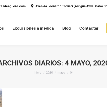
tesdeaguere.com
Avenida Leonardo Torriani (Antigua Avda. Calvo Sot
mos
Fotos
Excursiones a medida
Blog
Con
os
Excursiones a medida
Blog
Contactar
ARCHIVOS DIARIOS:
4 MAYO, 202
Estás aquí:
Inicio
2020
mayo
04