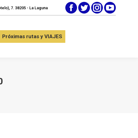
elo), 7. 38205 - La Laguna
Facebook
Twitter
Instagram
YouTube
tactar
Próximas rutas y VIAJES
Próximas rutas y VIAJES
0