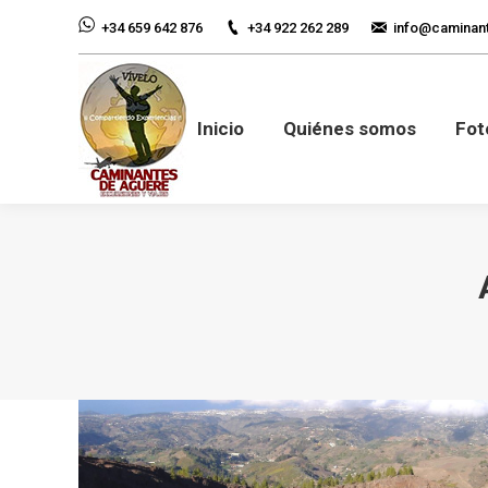
+34 922 262 289
info@caminan
+34 659 642 876
Inicio
Quiénes so
Inicio
Quiénes somos
Fot