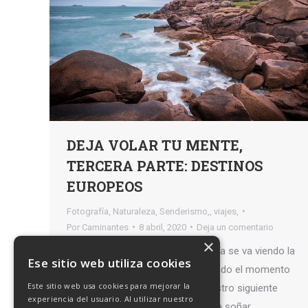
DEJA VOLAR TU MENTE,
TERCERA PARTE: DESTINOS
EUROPEOS
Fotografía
,
Naturaleza
,
Senderismo,
,
viajes,
Por
Caminantes
8 abril, 2020
Deja un comentario
×
Amigos ya va quedando menos. Ya se va viendo la
Ese sitio web utiliza cookies
luz al final del túnel. Se va acercando el momento
Este sitio web usa cookies para mejorar la
de cumplir nuestros sueños. Nuestro siguiente
experiencia del usuario. Al utilizar nuestro
destino será Europa. Prepárense a soñar