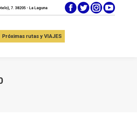
elo), 7. 38205 - La Laguna
Facebook
Twitter
Instagram
YouTube
tactar
Próximas rutas y VIAJES
Próximas rutas y VIAJES
0