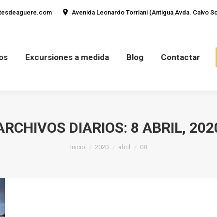
tesdeaguere.com
Avenida Leonardo Torriani (Antigua Avda. Calvo Sot
mos
Fotos
Excursiones a medida
Blog
Con
os
Excursiones a medida
Blog
Contactar
ARCHIVOS DIARIOS:
8 ABRIL, 202
Estás aquí:
Inicio
2020
abril
08