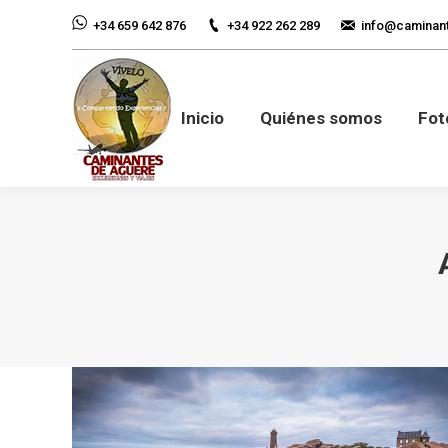
+34 922 262 289
info@caminan
+34 659 642 876
Inicio
Quiénes so
Inicio
Quiénes somos
Fot