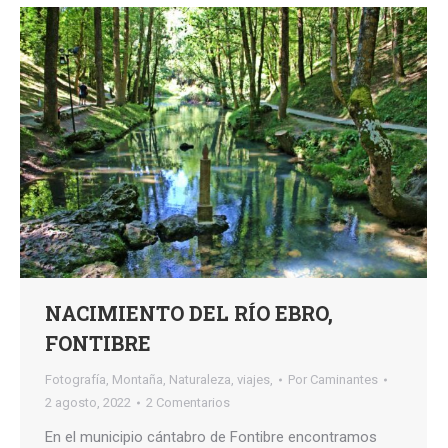
NACIMIENTO DEL RÍO EBRO,
FONTIBRE
Fotografía
,
Montaña
,
Naturaleza
,
viajes,
Por
Caminantes
2 agosto, 2022
2 Comentarios
En el municipio cántabro de Fontibre encontramos