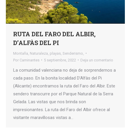
RUTA DEL FARO DEL ALBIR,
D’ALFÀS DEL PI
Montaña
,
Naturaleza
,
playas
,
Senderismo,
Por
Caminantes
5 septiembre, 2022
Deja un comentario
La comunidad valenciana no deja de sorprendernos a
cada paso. En la bonita localidad D’Alfàs del Pi
(Alicante) encontramos la ruta del Faro del Albir. Este
sendero transcurre por el Parque Natural de la Serra
Gelada. Las vistas que nos brinda son
impresionantes. La ruta del Faro del Albir ofrece al
visitante maravillosas vistas a…