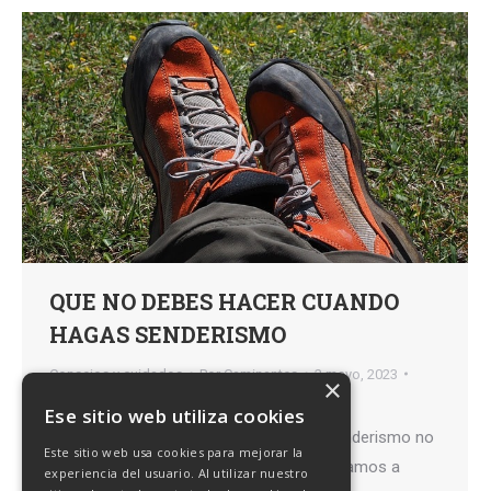
QUE NO DEBES HACER CUANDO
HAGAS SENDERISMO
Consejos y cuidados
Por
Caminantes
2 mayo, 2023
×
2 Comentarios
Ese sitio web utiliza cookies
Cuando vamos a empezar a practicar senderismo no
Este sitio web usa cookies para mejorar la
debemos menospreciar el ejercicio que vamos a
experiencia del usuario. Al utilizar nuestro