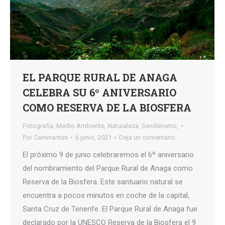
EL PARQUE RURAL DE ANAGA
CELEBRA SU 6º ANIVERSARIO
COMO RESERVA DE LA BIOSFERA
Fotografía
,
Medio Ambiente
,
Naturaleza
,
Senderismo,
Por
Caminantes
6 junio, 2021
Deja un comentario
El próximo 9 de junio celebraremos el 6º aniversario
del nombramiento del Parque Rural de Anaga como
Reserva de la Biosfera. Este santuario natural se
encuentra a pocos minutos en coche de la capital,
Santa Cruz de Tenerife. El Parque Rural de Anaga fue
declarado por la UNESCO Reserva de la Biosfera el 9