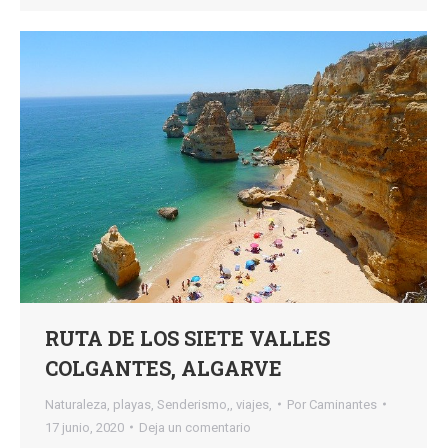
RUTA DE LOS SIETE VALLES
COLGANTES, ALGARVE
Naturaleza
,
playas
,
Senderismo,
,
viajes,
Por
Caminantes
17 junio, 2020
Deja un comentario