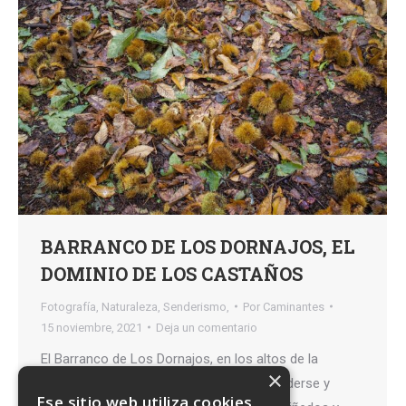
BARRANCO DE LOS DORNAJOS, EL
DOMINIO DE LOS CASTAÑOS
Fotografía
,
Naturaleza
,
Senderismo,
Por
Caminantes
15 noviembre, 2021
Deja un comentario
El Barranco de Los Dornajos, en los altos de la
×
Victoria de Acentejo, es un lugar para perderse y
Ese sitio web utiliza cookies