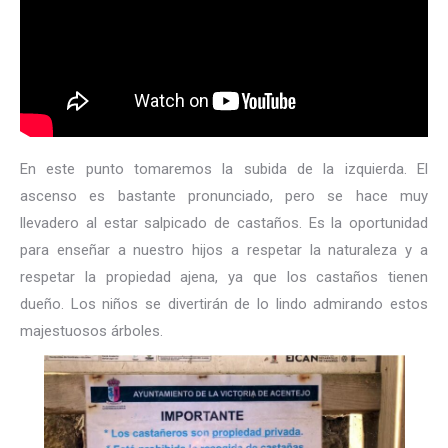
En este punto tomaremos la subida de la izquierda. El
ascenso es bastante pronunciado, pero se hace muy
llevadero al estar salpicado de castaños. Es la oportunidad
para enseñar a nuestro hijos a respetar la naturaleza y a
respetar la propiedad ajena, ya que los castaños tienen
dueño. Los niños se divertirán de lo lindo admirando estos
majestuosos árboles.