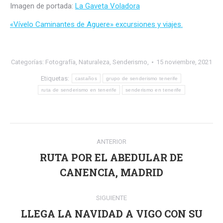
Imagen de portada:
La Gaveta Voladora
«Vívelo Caminantes de Aguere» excursiones y viajes.
Categorías:
Fotografía
,
Naturaleza
,
Senderismo,
15 noviembre, 2021
Etiquetas:
castaños
grupo de senderismo tenerife
ruta de senderismo en tenerife
senderismo en tenerife
Navegación
ANTERIOR
entre
RUTA POR EL ABEDULAR DE
Publicación
publicaciones
CANENCIA, MADRID
anterior:
SIGUIENTE
LLEGA LA NAVIDAD A VIGO CON SU
Publicación