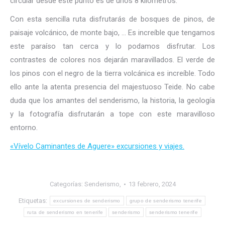
circular desde este punto es de unos 8 kilómetros.
Con esta sencilla ruta disfrutarás de bosques de pinos, de
paisaje volcánico, de monte bajo, … Es increíble que tengamos
este paraíso tan cerca y lo podamos disfrutar. Los
contrastes de colores nos dejarán maravillados. El verde de
los pinos con el negro de la tierra volcánica es increíble. Todo
ello ante la atenta presencia del majestuoso Teide. No cabe
duda que los amantes del senderismo, la historia, la geología
y la fotografía disfrutarán a tope con este maravilloso
entorno.
«Vívelo Caminantes de Aguere» excursiones y viajes.
Categorías:
Senderismo,
13 febrero, 2024
Etiquetas:
excursiones de senderismo
grupo de senderismo tenerife
ruta de senderismo en tenerife
senderismo
senderismo tenerife