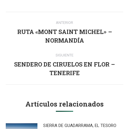
Navegación
ANTERIOR
entre
RUTA «MONT SAINT MICHEL» –
Publicación
publicaciones
NORMANDÍA
anterior:
SIGUIENTE
SENDERO DE CIRUELOS EN FLOR –
Publicación
TENERIFE
siguiente:
Artículos relacionados
SIERRA DE GUADARRAMA, EL TESORO