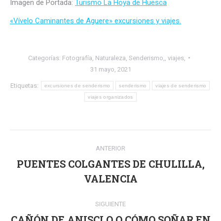
Imagen de Portada:
Turismo La Hoya de Huesca
«Vívelo Caminantes de Aguere» excursiones y viajes.
Categorías:
Fotografía
,
Naturaleza
,
Senderismo,
,
viajes,
31 mayo, 2021
Etiquetas:
excursiones de senderismo
senderismo
viajes de senderismo
viajes organizados
Navegación
ANTERIOR
entre
PUENTES COLGANTES DE CHULILLA,
Publicación
publicaciones
VALENCIA
anterior:
SIGUIENTE
CAÑÓN DE ANISCLO O CÓMO SOÑAR EN