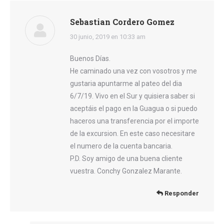
Sebastian Cordero Gomez
dice:
30 junio, 2019 en 10:33 am
Buenos Días.
He caminado una vez con vosotros y me
gustaria apuntarme al pateo del dia
6/7/19. Vivo en el Sur y quisiera saber si
aceptáis el pago en la Guagua o si puedo
haceros una transferencia por el importe
de la excursion. En este caso necesitare
el numero de la cuenta bancaria.
P.D. Soy amigo de una buena cliente
vuestra. Conchy Gonzalez Marante.
Responder