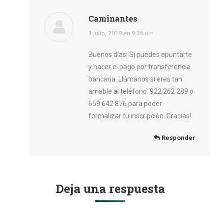
Caminantes
dice:
1 julio, 2019 en 9:36 am
Buenos días! Si puedes apuntarte
y hacer el pago por transferencia
bancaria. Llámanos si eres tan
amable al teléfono: 922 262 289 o
659 642 876 para poder
formalizar tu inscripción. Gracias!
Responder
Deja una respuesta