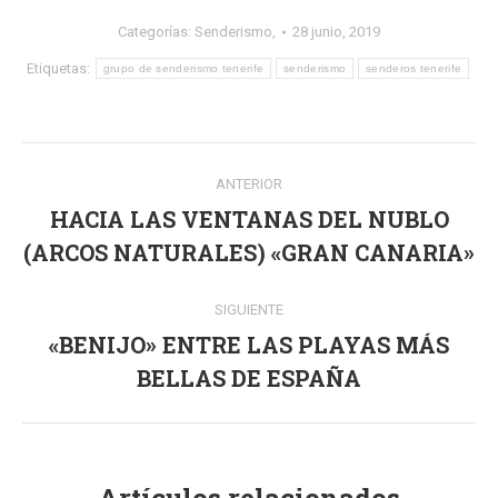
Categorías:
Senderismo,
28 junio, 2019
Etiquetas:
grupo de senderismo tenerife
senderismo
senderos tenerife
Navegación
ANTERIOR
entre
HACIA LAS VENTANAS DEL NUBLO
Publicación
publicaciones
(ARCOS NATURALES) «GRAN CANARIA»
anterior:
SIGUIENTE
«BENIJO» ENTRE LAS PLAYAS MÁS
Publicación
BELLAS DE ESPAÑA
siguiente: