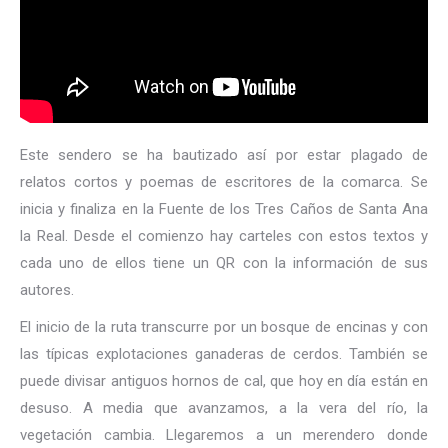
Este sendero se ha bautizado así por estar plagado de
relatos cortos y poemas de escritores de la comarca. Se
inicia y finaliza en la Fuente de los Tres Caños de Santa Ana
la Real. Desde el comienzo hay carteles con estos textos y
cada uno de ellos tiene un QR con la información de sus
autores.
El inicio de la ruta transcurre por un bosque de encinas y con
las típicas explotaciones ganaderas de cerdos. También se
puede divisar antiguos hornos de cal, que hoy en día están en
desuso. A media que avanzamos, a la vera del río, la
vegetación cambia. Llegaremos a un merendero donde