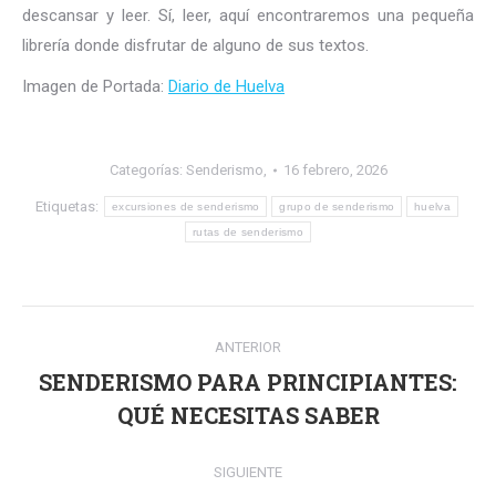
descansar y leer. Sí, leer, aquí encontraremos una pequeña
librería donde disfrutar de alguno de sus textos.
Imagen de Portada:
Diario de Huelva
Categorías:
Senderismo,
16 febrero, 2026
Etiquetas:
excursiones de senderismo
grupo de senderismo
huelva
rutas de senderismo
Navegación
ANTERIOR
entre
SENDERISMO PARA PRINCIPIANTES:
Publicación
publicaciones
QUÉ NECESITAS SABER
anterior:
SIGUIENTE