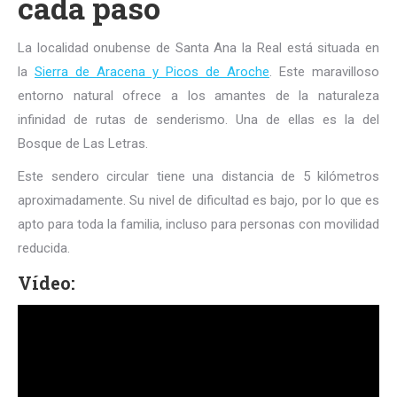
cada paso
La localidad onubense de Santa Ana la Real está situada en
la
Sierra de Aracena y Picos de Aroche
. Este maravilloso
entorno natural ofrece a los amantes de la naturaleza
infinidad de rutas de senderismo. Una de ellas es la del
Bosque de Las Letras.
Este sendero circular tiene una distancia de 5 kilómetros
aproximadamente. Su nivel de dificultad es bajo, por lo que es
apto para toda la familia, incluso para personas con movilidad
reducida.
Vídeo: