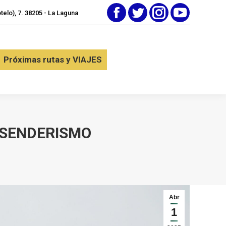
elo), 7. 38205 - La Laguna
Facebook
Twitter
Instagram
YouTube
tactar
Próximas rutas y VIAJES
Próximas rutas y VIAJES
 SENDERISMO
Abr
1