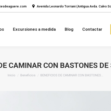
tesdeaguere.com
Avenida Leonardo Torriani (Antigua Avda. Calvo Sot
mos
Fotos
Excursiones a medida
Blog
Con
os
Excursiones a medida
Blog
Contactar
 DE CAMINAR CON BASTONES DE
Estás aquí:
Inicio
Beneficios
BENEFICIOS DE CAMINAR CON BASTONES…