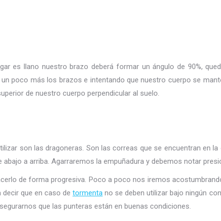
 lugar es llano nuestro brazo deberá formar un ángulo de 90%, que
un poco más los brazos e intentando que nuestro cuerpo se manten
uperior de nuestro cuerpo perpendicular al suelo.
izar son las dragoneras. Son las correas que se encuentran en la
e abajo a arriba. Agarraremos la empuñadura y debemos notar presió
 hacerlo de forma progresiva. Poco a poco nos iremos acostumbrando
a decir que en caso de
tormenta
no se deben utilizar bajo ningún co
segurarnos que las punteras están en buenas condiciones.