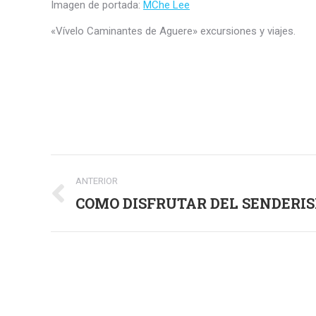
Imagen de portada:
MChe Lee
«Vívelo Caminantes de Aguere» excursiones y viajes.
Navegación
ANTERIOR
entre
COMO DISFRUTAR DEL SENDERI
Publicación
anterior:
publicaciones