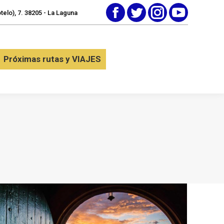
elo), 7. 38205 - La Laguna
Facebook
Twitter
Instagram
YouTube
tactar
Próximas rutas y VIAJES
Próximas rutas y VIAJES