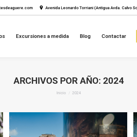
tesdeaguere.com
Avenida Leonardo Torriani (Antigua Avda. Calvo Sot
mos
Fotos
Excursiones a medida
Blog
Con
os
Excursiones a medida
Blog
Contactar
ARCHIVOS POR AÑO:
2024
Estás aquí:
Inicio
2024