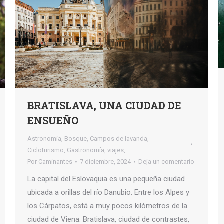
BRATISLAVA, UNA CIUDAD DE
ENSUEÑO
Astronomía
,
Bosque
,
Campos de lavanda
,
Cicloturismo
,
Gastronomía
,
viajes,
Por
Caminantes
7 diciembre, 2024
Deja un comentario
La capital del Eslovaquia es una pequeña ciudad
ubicada a orillas del río Danubio. Entre los Alpes y
los Cárpatos, está a muy pocos kilómetros de la
ciudad de Viena. Bratislava, ciudad de contrastes,