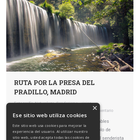
RUTA POR LA PRESA DEL
PRADILLO, MADRID
Fotografía
,
Naturaleza
,
Senderismo,
,
viajes,
×
Por
Caminantes
3 agosto, 2021
Deja un comentario
Ese sitio web utiliza cookies
La Sierra de Guadarrama guarda innumerables
Este sitio web usa cookies para mejorar la
tesoros naturales. Uno de ellos es el Pueblo de
experiencia del usuario. Al utilizar nuestro
sitio web, usted acepta todas las cookies de
Rascafría. Esta maravillosa zona ofrece al senderista