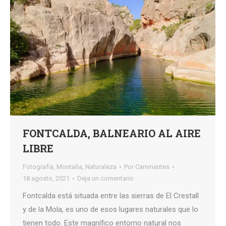
FONTCALDA, BALNEARIO AL AIRE
LIBRE
Fotografía
,
Montaña
,
Naturaleza
Por
Caminantes
18 agosto, 2021
Deja un comentario
Fontcalda está situada entre las sierras de El Crestall
y de la Mola, es uno de esos lugares naturales que lo
tienen todo. Este magnífico entorno natural nos