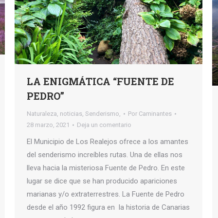
LA ENIGMÁTICA “FUENTE DE
PEDRO”
Naturaleza
,
noticias
,
Senderismo,
Por
Caminantes
28 marzo, 2021
Deja un comentario
El Municipio de Los Realejos ofrece a los amantes
del senderismo increíbles rutas. Una de ellas nos
lleva hacia la misteriosa Fuente de Pedro. En este
lugar se dice que se han producido apariciones
marianas y/o extraterrestres. La Fuente de Pedro
desde el año 1992 figura en la historia de Canarias