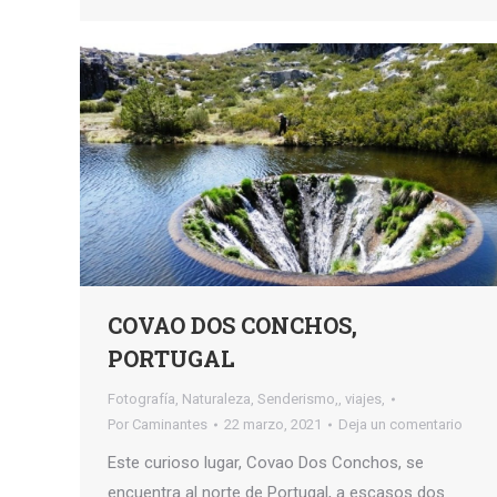
COVAO DOS CONCHOS,
PORTUGAL
Fotografía
,
Naturaleza
,
Senderismo,
,
viajes,
Por
Caminantes
22 marzo, 2021
Deja un comentario
Este curioso lugar, Covao Dos Conchos, se
encuentra al norte de Portugal, a escasos dos