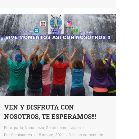
VEN Y DISFRUTA CON
NOSOTROS, TE ESPERAMOS!!!
Fotografía
,
Naturaleza
,
Senderismo,
,
viajes,
Por
Caminantes
18 marzo, 2021
Deja un comentario