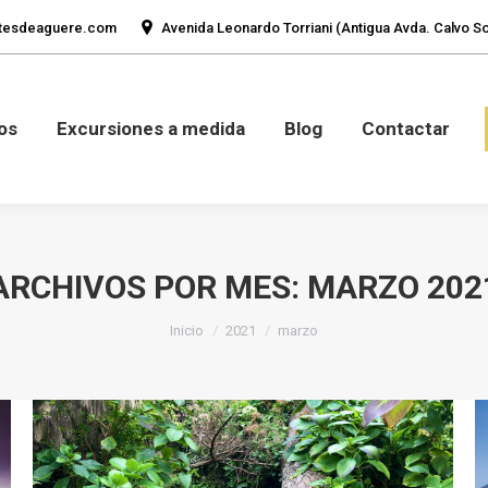
tesdeaguere.com
Avenida Leonardo Torriani (Antigua Avda. Calvo Sot
mos
Fotos
Excursiones a medida
Blog
Con
os
Excursiones a medida
Blog
Contactar
ARCHIVOS POR MES:
MARZO 202
Estás aquí:
Inicio
2021
marzo