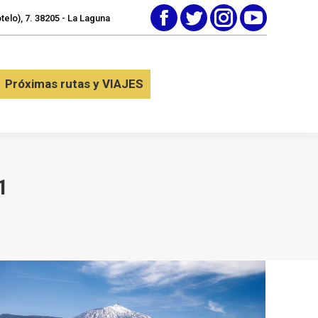
elo), 7. 38205 - La Laguna
Facebook
Twitter
Instagram
YouTube
tactar
Próximas rutas y VIAJES
Próximas rutas y VIAJES
1