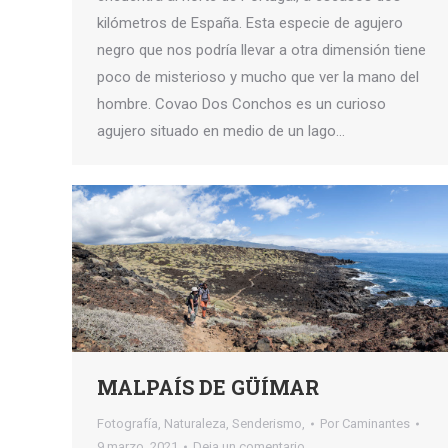
kilómetros de España. Esta especie de agujero
negro que nos podría llevar a otra dimensión tiene
poco de misterioso y mucho que ver la mano del
hombre. Covao Dos Conchos es un curioso
agujero situado en medio de un lago…
MALPAÍS DE GÜÍMAR
Fotografía
,
Naturaleza
,
Senderismo,
Por
Caminantes
9 marzo, 2021
Deja un comentario