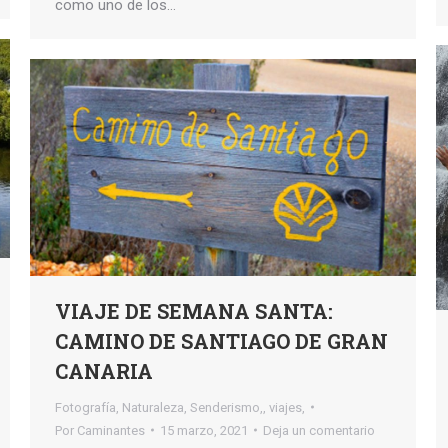
como uno de los…
VIAJE DE SEMANA SANTA:
CAMINO DE SANTIAGO DE GRAN
CANARIA
Fotografía
,
Naturaleza
,
Senderismo,
,
viajes,
Por
Caminantes
15 marzo, 2021
Deja un comentario