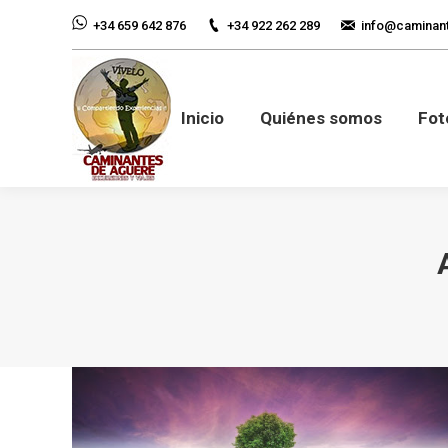
+34 922 262 289
info@caminan
+34 659 642 876
Inicio
Quiénes so
Inicio
Quiénes somos
Fot