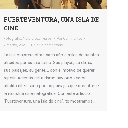
FUERTEVENTURA, UNA ISLA DE
CINE
Fotografía
,
Naturaleza
,
viajes,
Por
Caminantes
2 marzo, 2021
Deja un comentario
La isla majorera atrae cada año a miles de turistas
atraídos por su exotismo. Sus playas, su clima,
sus paisajes, su gente,… son el motivo de querer
repetir. Además del turismo hay otro sector
atraído interesado por los paisajes que nos ofrece,
la industria cinematográfica. Con este artículo
“Fuerteventura, una isla de cine”, te mostramos…