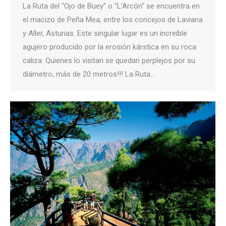
La Ruta del “Ojo de Buey” o “L’Arcón” se encuentra en
el macizo de Peña Mea, entre los concejos de Laviana
y Aller, Asturias. Este singular lugar es un increíble
agujero producido por la erosión kárstica en su roca
caliza. Quienes lo visitan se quedan perplejos por su
diámetro, más de 20 metros!!! La Ruta…