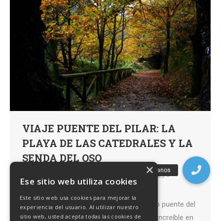
VIAJE PUENTE DEL PILAR: LA
PLAYA DE LAS CATEDRALES Y LA
SENDA DEL OSO
×
Naturaleza
,
Senderismo,
,
viajes,
Por
Caminantes
Ese sitio web utiliza cookies
1 septiembre, 2020
Deja un comentario
Este sitio web usa cookies para mejorar la
Del 10 al 12 de octubre de 2020 El próximo puente del
experiencia del usuario. Al utilizar nuestro
sitio web, usted acepta todas las cookies de
Pilar te proponemos vivir una experiencia increíble en