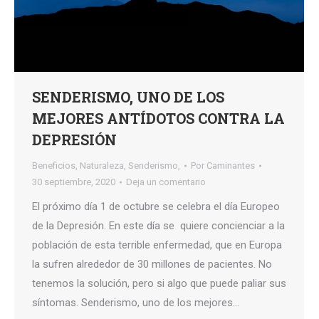
SENDERISMO, UNO DE LOS
MEJORES ANTÍDOTOS CONTRA LA
DEPRESIÓN
Beneficios
,
Naturaleza
,
Senderismo,
Por
Caminantes
30 septiembre, 2020
Deja un comentario
El próximo día 1 de octubre se celebra el día Europeo
de la Depresión. En este día se quiere concienciar a la
población de esta terrible enfermedad, que en Europa
la sufren alrededor de 30 millones de pacientes. No
tenemos la solución, pero si algo que puede paliar sus
síntomas. Senderismo, uno de los mejores…