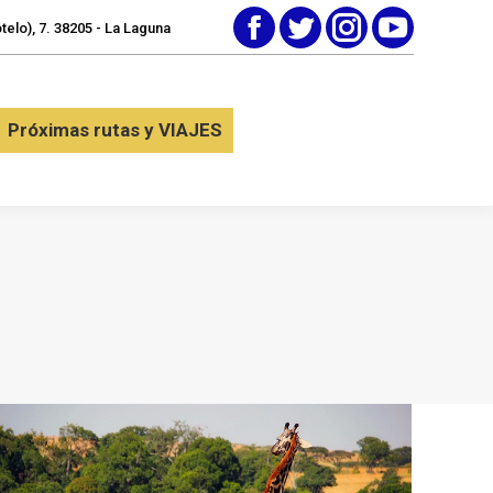
elo), 7. 38205 - La Laguna
Facebook
Twitter
Instagram
YouTube
tactar
Próximas rutas y VIAJES
Próximas rutas y VIAJES
9