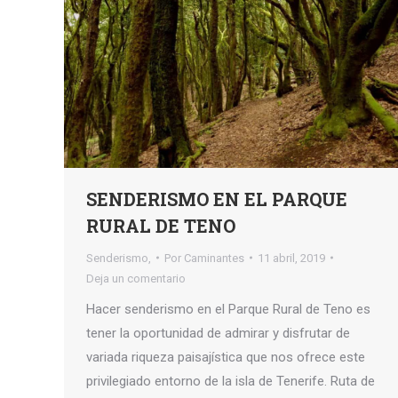
SENDERISMO EN EL PARQUE
RURAL DE TENO
Senderismo,
Por
Caminantes
11 abril, 2019
Deja un comentario
Hacer senderismo en el Parque Rural de Teno es
tener la oportunidad de admirar y disfrutar de
variada riqueza paisajística que nos ofrece este
privilegiado entorno de la isla de Tenerife. Ruta de