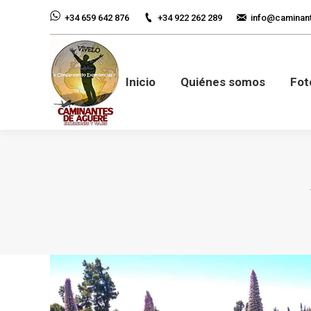
+34 922 262 289
info@caminan
+34 659 642 876
Inicio
Quiénes so
Inicio
Quiénes somos
Fot