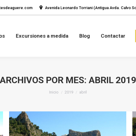
tesdeaguere.com
Avenida Leonardo Torriani (Antigua Avda. Calvo Sot
mos
Fotos
Excursiones a medida
Blog
Con
os
Excursiones a medida
Blog
Contactar
ARCHIVOS POR MES:
ABRIL 201
Estás aquí:
Inicio
2019
abril