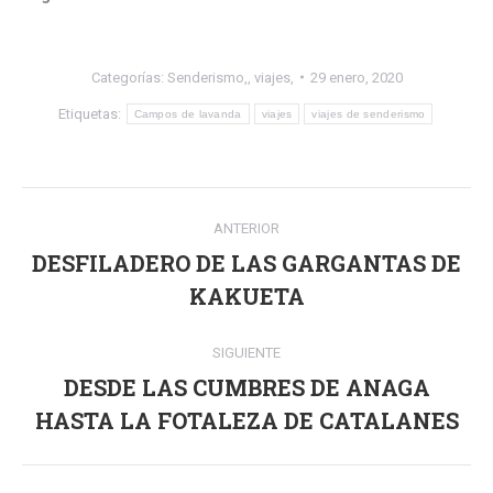
Categorías:
Senderismo,
,
viajes,
29 enero, 2020
Etiquetas:
Campos de lavanda
viajes
viajes de senderismo
Navegación
ANTERIOR
entre
DESFILADERO DE LAS GARGANTAS DE
Publicación
publicaciones
KAKUETA
anterior:
SIGUIENTE
DESDE LAS CUMBRES DE ANAGA
Publicación
HASTA LA FOTALEZA DE CATALANES
siguiente: