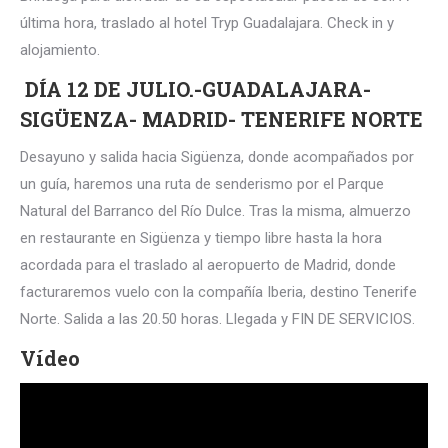
última hora, traslado al hotel Tryp Guadalajara. Check in y
alojamiento.
DÍA 12 DE JULIO.-GUADALAJARA-
SIGÜENZA- MADRID- TENERIFE NORTE
Desayuno y salida hacia Sigüenza, donde acompañados por
un guía, haremos una ruta de senderismo por el Parque
Natural del Barranco del Río Dulce. Tras la misma, almuerzo
en restaurante en Sigüenza y tiempo libre hasta la hora
acordada para el traslado al aeropuerto de Madrid, donde
facturaremos vuelo con la compañía Iberia, destino Tenerife
Norte. Salida a las 20.50 horas. Llegada y FIN DE SERVICIOS.
Vídeo