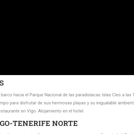
S
barco hacia el Parque Nacional de las paradisíacas Islas Cíes a las 1
iempo para disfrutar de sus hermosas playas y su inigualable ambient
estaurante en Vigo. Alojamiento en el hotel.
AGO-TENERIFE NORTE