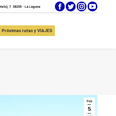
elo), 7. 38205 - La Laguna
Facebook
Twitter
Instagram
YouTube
tactar
Próximas rutas y VIAJES
Próximas rutas y VIAJES
Feb
5