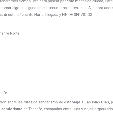
tendremos tiempo libre para pasear por esta magnífica ciudad, Pa
 o tomar algo en alguna de sus innumerables terrazas. A la hora acor
s, directo a Tenerife Norte. Llegada y FIN DE SERVICIOS.
nerife Norte
erife
ación sobre las rutas de senderismo de este
viaje a Las Islas Cíes,
p
e
senderismo
en Tenerife, escapadas entre islas y viajes organizado