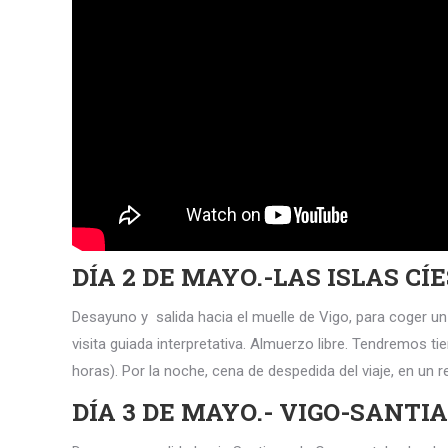
DÍA 2 DE MAYO.-LAS ISLAS CÍE
Desayuno y salida hacia el muelle de Vigo, para coger un 
visita guiada interpretativa. Almuerzo libre. Tendremos t
horas). Por la noche, cena de despedida del viaje, en un r
DÍA 3 DE MAYO.- VIGO-SANTI