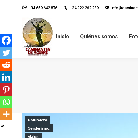
+34 922 262 289
info@caminan
+34 659 642 876
Inicio
Quiénes so
Inicio
Quiénes somos
Fot
Naturaleza
Senderismo,
viajes,