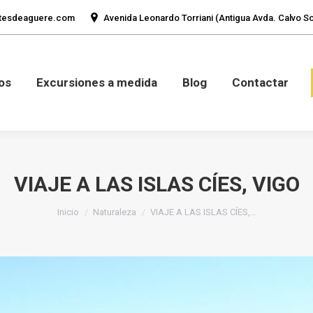
tesdeaguere.com
Avenida Leonardo Torriani (Antigua Avda. Calvo Sot
mos
Fotos
Excursiones a medida
Blog
Con
os
Excursiones a medida
Blog
Contactar
VIAJE A LAS ISLAS CÍES, VIGO
Estás aquí:
Inicio
Naturaleza
VIAJE A LAS ISLAS CÍES,…