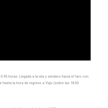
0.45 horas. Llegada a la isla y sendero hacia el faro con
e hasta la hora de regreso a Vigo (sobre las 18.00