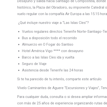
Desayuno y salida hacia Santiago de Compostela, donde 
histórico, la Plaza del Obradoiro, su imponente Catedral
vuelo regular con la compañía Air Europa a las 15.15 hora
¿Qué incluye nuestro viaje a “Las Islas Cíes”?
Vuelos regulares directos Tenerife Norte-Santiago-Te
Bus a disposición todo el recorrido
Almuerzo en O Fogar do Santiso
Hotel América Vigo **** con desayuno
Barco a las Islas Cíes ida y vuelta
Seguro de Viaje
Asistencia desde Tenerife las 24 horas
Si te ha parecido de tu interés, comparte este artículo
Vívelo Caminantes de Aguere “Excursiones y Viajes”, Ten
Para cualquier duda, consulta o si desea ampliar inform
con más de 25 años de experiencia organizando rutas d