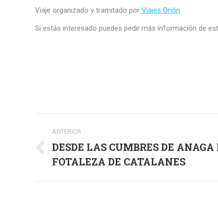
Viaje organizado y tramitado por
Viajes Orión
Si estás interesado puedes pedir más información de es
Navegación
ANTERIOR
entre
DESDE LAS CUMBRES DE ANAGA
Publicación
publicaciones
FOTALEZA DE CATALANES
anterior: