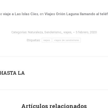
te
viaje a Las Islas Cíes
, en
Viajes Orión Laguna llamando al tel
Categorías:
Naturaleza
,
Senderismo,
,
viajes,
5 febrero, 2020
Etiquetas:
viajes
viajes de senderismo
 HASTA LA
Publicación
siguiente:
Artículos relacionados