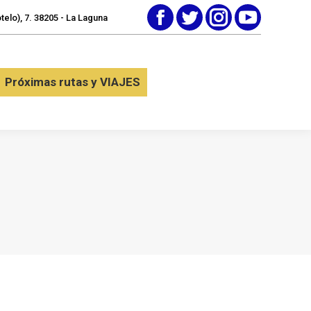
elo), 7. 38205 - La Laguna
Facebook
Twitter
Instagram
YouTube
tactar
Próximas rutas y VIAJES
Próximas rutas y VIAJES