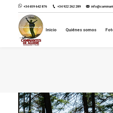
+34 922 262 289
info@caminan
+34 659 642 876
Inicio
Quiénes so
Inicio
Quiénes somos
Fot