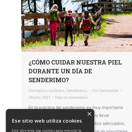
¿CÓMO CUIDAR NUESTRA PIEL
DURANTE UN DÍA DE
SENDERIMO?
Consejos y cuidados
,
Senderismo,
Por
Caminantes
28 julio, 2021
Deja un comentario
En la práctica del senderismo es muy importante
×
llevar el equipo adecuado. Debemos llevar
Ese sitio web utiliza cookies
bastones, hidratarnos bien, alimentos adecuados,
Este sitio web usa cookies para mejorar la
calzado y ropa adecuados, etc. Igual de importante