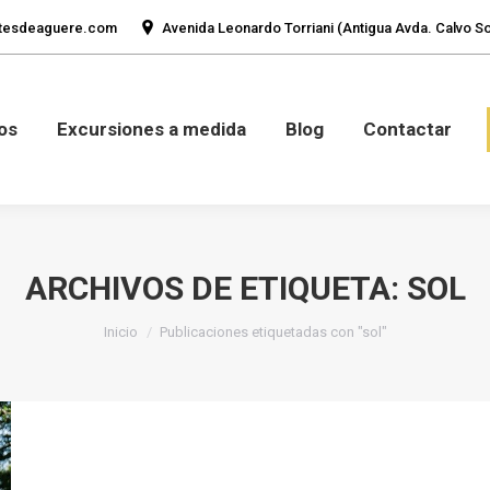
tesdeaguere.com
Avenida Leonardo Torriani (Antigua Avda. Calvo Sot
mos
Fotos
Excursiones a medida
Blog
Con
os
Excursiones a medida
Blog
Contactar
ARCHIVOS DE ETIQUETA:
SOL
Estás aquí:
Inicio
Publicaciones etiquetadas con "sol"