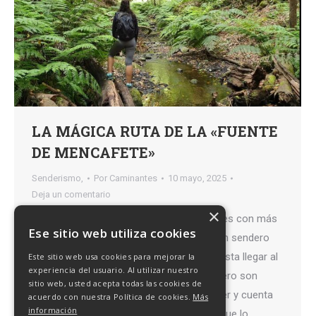
LA MÁGICA RUTA DE LA «FUENTE
DE MENCAFETE»
Senderismo,
Por
Caminantes
10 mayo, 2025
Deja un comentario
×
Ruta que realizamos por uno de los lugares con más
Ese sitio web utiliza cookies
magia de la isla de El Hierro. Se trata de un sendero
entre un precioso bosque de Laurisilva hasta llegar al
Este sitio web usa cookies para mejorar la
experiencia del usuario. Al utilizar nuestro
Naciente o Fuente de Mencáfete. El sendero son
sitio web, usted acepta todas las cookies de
aproximadamente 12 kilómetros a recorrer y cuenta
acuerdo con nuestra Política de cookies.
Más
información
con una dificultad media. Te invitamos a que lo…