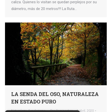
caliza. Quienes lo visitan se quedan perplejos por su
diámetro, más de 20 metros!!! La Ruta…
LA SENDA DEL OSO, NATURALEZA
EN ESTADO PURO
Naturaleza
,
Senderismo,
Por
Caminantes
6 abril, 2020