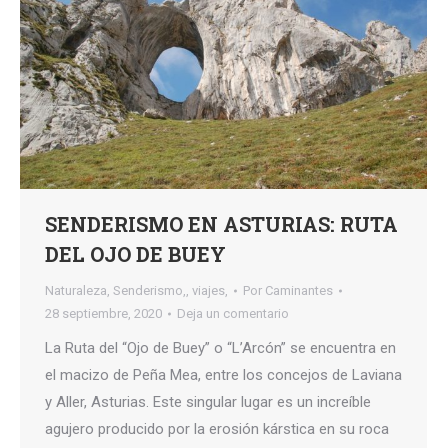
SENDERISMO EN ASTURIAS: RUTA
DEL OJO DE BUEY
Naturaleza
,
Senderismo,
,
viajes,
Por
Caminantes
28 septiembre, 2020
Deja un comentario
La Ruta del “Ojo de Buey” o “L’Arcón” se encuentra en
el macizo de Peña Mea, entre los concejos de Laviana
y Aller, Asturias. Este singular lugar es un increíble
agujero producido por la erosión kárstica en su roca