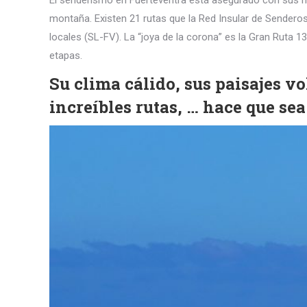
El senderismo en Fuerteventra está asegurado con sus más
montaña. Existen 21 rutas que la Red Insular de Sender
locales (SL-FV). La “joya de la corona” es la Gran Ruta 13
etapas.
Su clima cálido, sus paisajes v
increíbles rutas, … hace que sea