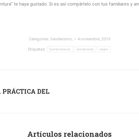
tura” te haya gustado. Si es así compártelo con tus familiares y am
Categorías:
Senderismo,
4 noviembre, 2019
Etiquetas:
fuerteventura;
senderismo
viajes
 PRÁCTICA DEL
Publicación
siguiente:
Artículos relacionados