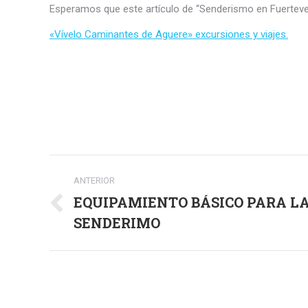
Esperamos que este artículo de “Senderismo en Fuerteven
«Vívelo Caminantes de Aguere» excursiones y viajes.
Navegación
ANTERIOR
entre
EQUIPAMIENTO BÁSICO PARA LA
Publicación
publicaciones
SENDERIMO
anterior: