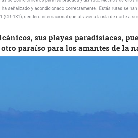
 de 200 kilómetros para lsu práctica y disfrute. Muchos de ellos hab
os ha señalizado y acondicionado correctamente. Estás rutas se han
1 (GR-131), sendero internacional que atraviesa la isla de norte a sur
olcánicos, sus playas paradisiacas, pu
 otro paraíso para los amantes de la na