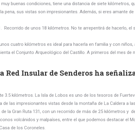
muy buenas condiciones, tiene una distancia de siete kilómetros, qu
la pena, sus vistas son impresionantes. Además, si eres amante de l
Recorrido de unos 18 kilómetros. No te arrepentirá de hacerlo, el sen
 unos cuatro kilómetros es ideal para hacerla en familia y con niño
ienta el Conjunto Arqueológico del Castillo. A primeros del mes de m
 la Red Insular de Senderos ha señali
3.5 kilómetros. La Isla de Lobos es uno de los tesoros de Fuerteven
ta de las impresionantes vistas desde la montaña de La Caldera a las
a de la Gran Ruta 131, con un recorrido de más de 25 kilómetros y d
, conos volcánidos y malpaíses, entre el que podemos destacar el M
 Casa de los Coroneles.