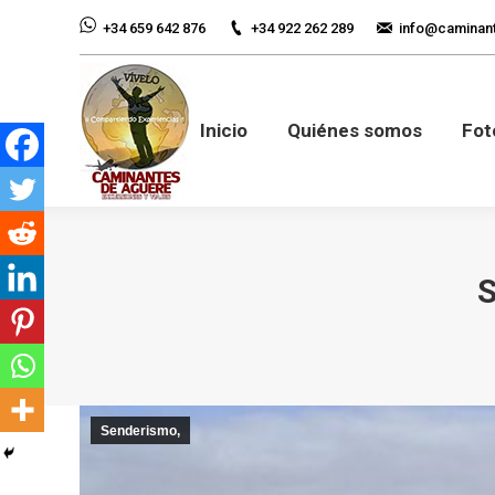
+34 922 262 289
info@caminan
+34 659 642 876
Inicio
Quiénes so
Inicio
Quiénes somos
Fot
Senderismo,