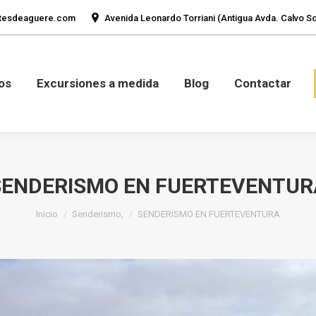
tesdeaguere.com
Avenida Leonardo Torriani (Antigua Avda. Calvo Sot
mos
Fotos
Excursiones a medida
Blog
Con
os
Excursiones a medida
Blog
Contactar
SENDERISMO EN FUERTEVENTUR
Estás aquí:
Inicio
Senderismo,
SENDERISMO EN FUERTEVENTURA