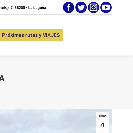
elo), 7. 38205 - La Laguna
Facebook
Twitter
Instagram
YouTube
tactar
Próximas rutas y VIAJES
Próximas rutas y VIAJES
A
Nov
4