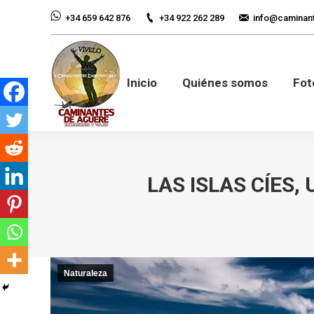
+34 922 262 289
info@caminan
+34 659 642 876
Inicio
Quiénes so
Inicio
Quiénes somos
Fot
LAS ISLAS CÍES
Naturaleza