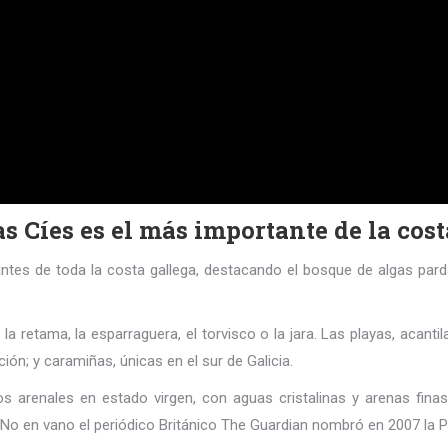
as Cíes es el más importante de la cos
tes de toda la costa gallega, destacando el bosque de algas pard
a retama, la esparraguera, el torvisco o la jara. Las playas, acant
ión; y caramiñas, únicas en el sur de Galicia.
renales en estado virgen, con aguas cristalinas y arenas finas.
ar. No en vano el periódico Británico The Guardian nombró en 2007 