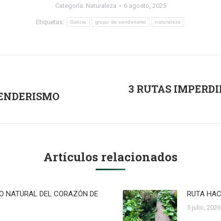
Categoría:
Naturaleza
6 agosto, 2025
Etiquetas:
Galicia
grupo de senderismo
naturaleza
3 RUTAS IMPERDI
SENDERISMO
Publicación
siguiente:
Artículos relacionados
RO NATURAL DEL CORAZÓN DE
RUTA HAC
5 julio, 2026