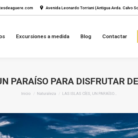
tesdeaguere.com
Avenida Leonardo Torriani (Antigua Avda. Calvo Sot
mos
Fotos
Excursiones a medida
Blog
Con
os
Excursiones a medida
Blog
Contactar
, UN PARAÍSO PARA DISFRUTAR D
Estás aquí:
Inicio
Naturaleza
LAS ISLAS CÍES, UN PARAÍSO…