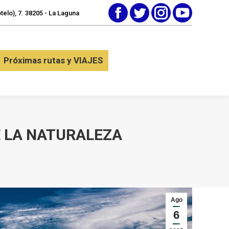
elo), 7. 38205 - La Laguna
Facebook
Twitter
Instagram
YouTube
tactar
Próximas rutas y VIAJES
Próximas rutas y VIAJES
E LA NATURALEZA
Ago
6