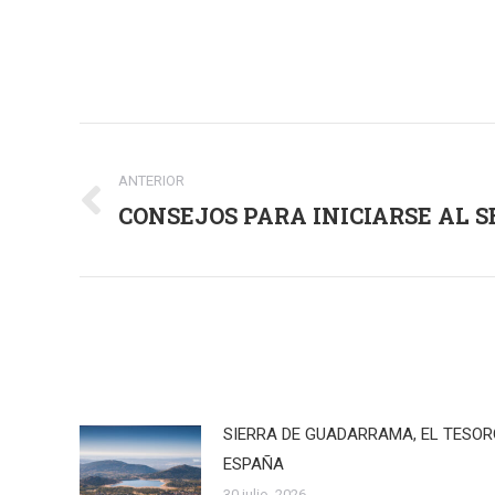
Navegación
entre
ANTERIOR
CONSEJOS PARA INICIARSE AL 
Publicación
publicaciones
anterior:
SIERRA DE GUADARRAMA, EL TESO
ESPAÑA
30 julio, 2026