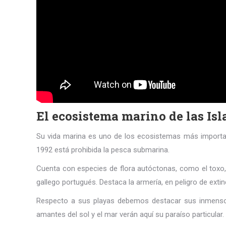
El ecosistema marino de las Isl
Su vida marina es uno de los ecosistemas más importan
1992 está prohibida la pesca submarina.
Cuenta con especies de flora autóctonas, como el toxo, l
gallego portugués. Destaca la armería, en peligro de extinc
Respecto a sus playas debemos destacar sus inmensos a
amantes del sol y el mar verán aquí su paraíso particul