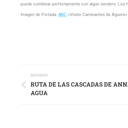
puede combinar perfectamente con algún sendero. Los ha
Imagen de Portada:
ABC
«Vívelo Caminantes de Aguere» e
Navegación
ANTERIOR
entre
RUTA DE LAS CASCADAS DE ANNA
Publicación
publicaciones
AGUA
anterior: