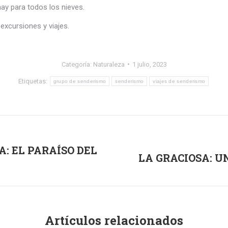
y para todos los nieves.
xcursiones y viajes.
Categoría:
Naturaleza
1 julio, 2023
Etiquetas:
grupo de senderismo
senderismo
viajes de senderismo
: EL PARAÍSO DEL
LA GRACIOSA: U
Publicación
siguiente:
Artículos relacionados