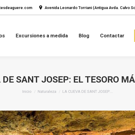
tesdeaguere.com
Avenida Leonardo Torriani (Antigua Avda. Calvo Sot
mos
Fotos
Excursiones a medida
Blog
Con
os
Excursiones a medida
Blog
Contactar
 DE SANT JOSEP: EL TESORO M
Estás aquí:
Inicio
Naturaleza
LA CUEVA DE SANT JOSEP:…