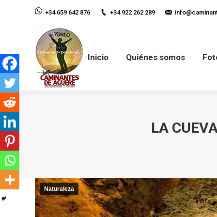
+34 922 262 289
info@caminan
+34 659 642 876
Inicio
Quiénes so
Inicio
Quiénes somos
Fot
LA CUEVA
Naturaleza