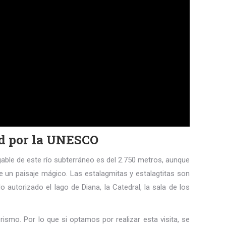
ad por la UNESCO
egable de este río subterráneo es del 2.750 metros, aunque
de un paisaje mágico. Las estalagmitas y estalagtitas son
autorizado el lago de Diana, la Catedral, la sala de los
ismo. Por lo que si optamos por realizar esta visita, se