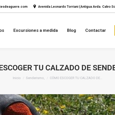
tesdeaguere.com
Avenida Leonardo Torriani (Antigua Avda. Calvo Sot
mos
Fotos
Excursiones a medida
Blog
Con
os
Excursiones a medida
Blog
Contactar
ESCOGER TU CALZADO DE SEND
Estás aquí:
Inicio
Senderismo,
CÓMO ESCOGER TU CALZADO DE…