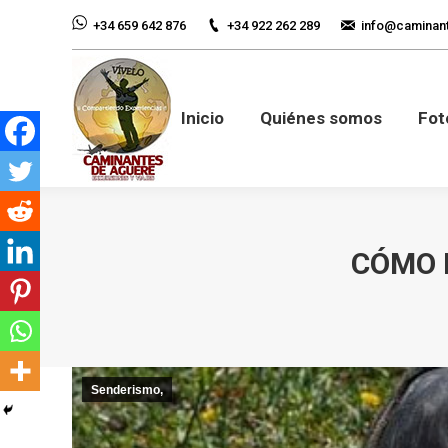
+34 922 262 289
info@caminan
+34 659 642 876
Inicio
Quiénes so
Inicio
Quiénes somos
Fot
CÓMO 
Senderismo,