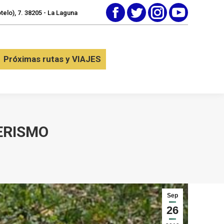
elo), 7. 38205 - La Laguna
Facebook
Twitter
Instagram
YouTube
tactar
Próximas rutas y VIAJES
Próximas rutas y VIAJES
ERISMO
Sep
26