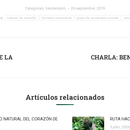
Categorías:
Senderismo,
26 septiembre, 2019
as:
calzado de montaña
Consejos senderismo
grupo de senderismo tenerife
sen
E LA
CHARLA: BEN
Publicación
siguiente:
Artículos relacionados
RO NATURAL DEL CORAZÓN DE
RUTA HAC
5 julio, 2026