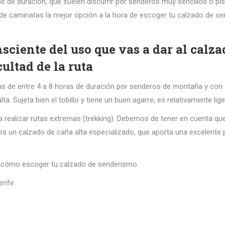
oras de duración, que suelen discurrir por senderos muy sencillos o
de caminatas la mejor opción a la hora de escoger tu calzado de s
sciente del uso que vas a dar al calz
ultad de la ruta
tas de entre 4 a 8 horas de duración por senderos de montaña y con 
ujeta bien el tobillo y tiene un buen agarre, es relativamente ligero
 a realizar rutas extremas (trekking). Debemos de tener en cuenta q
s un calzado de caña alta especializado, que aporta una excelente 
 de cómo escoger tu calzado de senderismo.
rife.