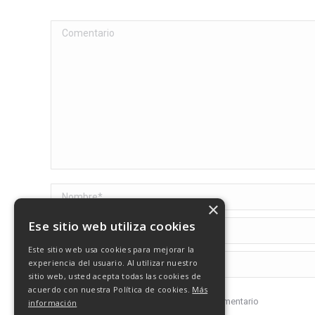
Comentario
Nombre *
×
Ese sitio web utiliza cookies
Correo electrónico *
Este sitio web usa cookies para mejorar la
Sitio web
experiencia del usuario. Al utilizar nuestro
sitio web, usted acepta todas las cookies de
acuerdo con nuestra Política de cookies.
Más
Recuerda mis datos para el próximo comentario
información