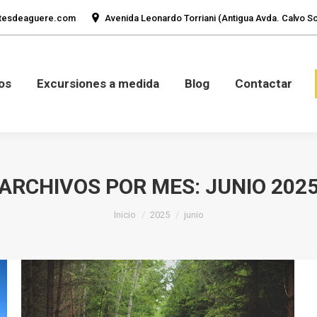
tesdeaguere.com
Avenida Leonardo Torriani (Antigua Avda. Calvo Sot
mos
Fotos
Excursiones a medida
Blog
Con
os
Excursiones a medida
Blog
Contactar
ARCHIVOS POR MES:
JUNIO 202
Estás aquí:
Inicio
2025
junio