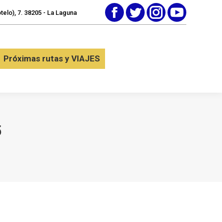
elo), 7. 38205 - La Laguna
Facebook
Twitter
Instagram
YouTube
tactar
Próximas rutas y VIAJES
Próximas rutas y VIAJES
5