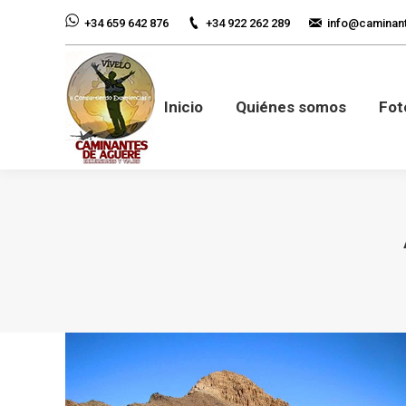
+34 922 262 289
info@caminan
+34 659 642 876
Inicio
Quiénes so
Inicio
Quiénes somos
Fot