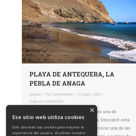
PLAYA DE ANTEQUERA, LA
PERLA DE ANAGA
playas
Por
Caminantes
21 junio, 2025
Deja un comentario
×
La playa de Antequera, en Anaga, es una de
Ese sitio web utiliza cookies
nuestras playas favoritas de la isla. Descubrir esta
Este sitio web usa cookies para mejorar la
la playa es tener el privilegio de conocer una de las
experiencia del usuario. Al utilizar nuestro