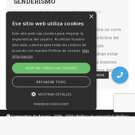
SENDERISMO
Senderismo,
Por
Caminantes
12 febrero, 2025
×
Deja un comentario
Ese sitio web utiliza cookies
En la práctica de cualquier actividad deportiva se corre
Este sitio web usa cookies para mejorar la
el riesgo de sufrir algún tipo de lesión. La práctica del
experiencia del usuario. Al utilizar nuestro
sitio web, usted acepta todas las cookies de
senderismo no está exenta. Con este artículo
acuerdo con nuestra Política de cookies.
Más
queremos darte algunos consejos que podrían evitar
información
lesiones en la práctica del senderismo. Las lesiones
ACEPTAR TODAS LAS COOKIES
en la práctica del senderismo podría alejarnos durante
una larga temporada de nuestra…
RECHAZAR TODO
MOSTRAR DETALLES
POWERED BY COOKIE-SCRIPT
Caminantes de Aguere - 2003 - 2026 |
Política de privacidad
|
Política
Cookies estrictamente necesarias
de cookies
|
Aviso Legal
Cookies de rendimiento
Diseño y hospedaje:
Internetísimo.com