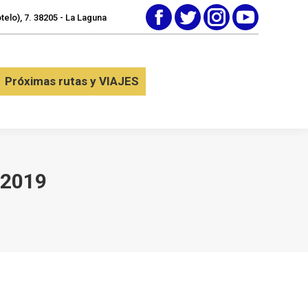
elo), 7. 38205 - La Laguna
Facebook
Twitter
Instagram
YouTube
tactar
Próximas rutas y VIAJES
Próximas rutas y VIAJES
 2019