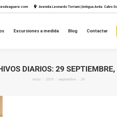
tesdeaguere.com
Avenida Leonardo Torriani (Antigua Avda. Calvo Sot
mos
Fotos
Excursiones a medida
Blog
Con
os
Excursiones a medida
Blog
Contactar
IVOS DIARIOS:
29 SEPTIEMBRE,
Estás aquí:
Inicio
2019
septiembre
29