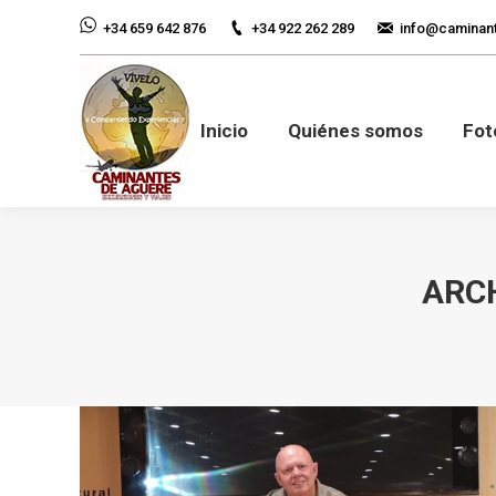
+34 922 262 289
info@caminan
+34 659 642 876
Inicio
Quiénes so
Inicio
Quiénes somos
Fot
ARCH