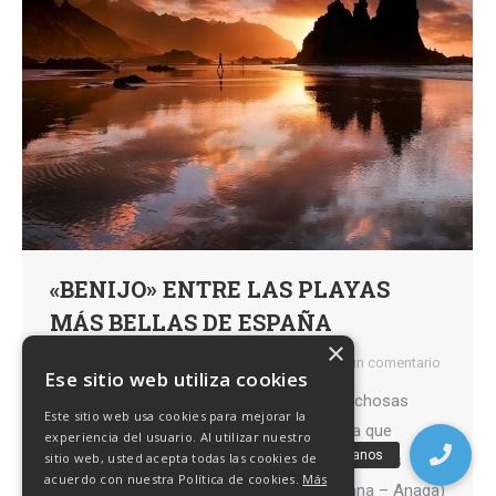
«BENIJO» ENTRE LAS PLAYAS
MÁS BELLAS DE ESPAÑA
×
playas
Por
Caminantes
1 julio, 2019
Deja un comentario
Ese sitio web utiliza cookies
¿Será por sus atardeceres? ¿Por las caprichosas
Este sitio web usa cookies para mejorar la
formas de sus roques? ¿Será por la magia que
experiencia del usuario. Al utilizar nuestro
sitio web, usted acepta todas las cookies de
envuelve esta playa? ¿Porque es una de las más
acuerdo con nuestra Política de cookies.
Más
fotografiadas? La playa de Benijo (Taganana – Anaga)