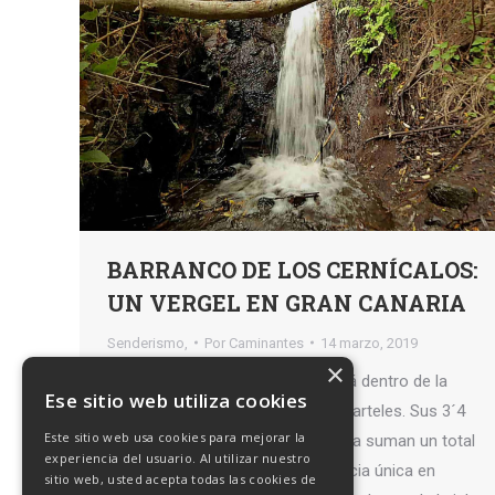
BARRANCO DE LOS CERNÍCALOS:
UN VERGEL EN GRAN CANARIA
Senderismo,
Por
Caminantes
14 marzo, 2019
×
El Barranco de los Cernícalos está dentro de la
Ese sitio web utiliza cookies
Reserva Natural Especial de los Marteles. Sus 3´4
Este sitio web usa cookies para mejorar la
kilómetros de sendero (ida y vuelta suman un total
experiencia del usuario. Al utilizar nuestro
de 6,8 km.) suponen una experiencia única en
sitio web, usted acepta todas las cookies de