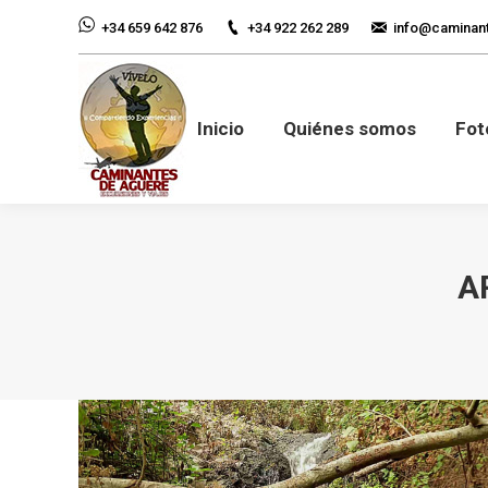
+34 922 262 289
info@caminan
+34 659 642 876
Inicio
Quiénes so
Inicio
Quiénes somos
Fot
A