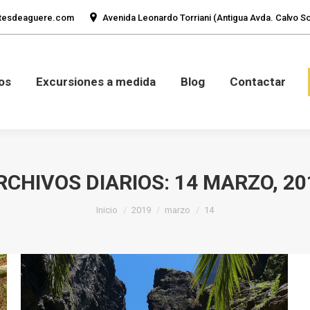
tesdeaguere.com
Avenida Leonardo Torriani (Antigua Avda. Calvo Sot
mos
Fotos
Excursiones a medida
Blog
Con
os
Excursiones a medida
Blog
Contactar
RCHIVOS DIARIOS:
14 MARZO, 20
Estás aquí:
Inicio
2019
marzo
14