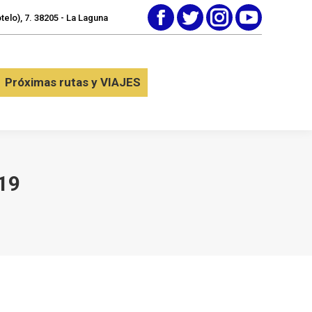
elo), 7. 38205 - La Laguna
Facebook
Twitter
Instagram
YouTube
tactar
Próximas rutas y VIAJES
Próximas rutas y VIAJES
19