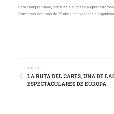
Para cualquier duda, consulta o si desea ampliar inform
Contamos con más de 25 años de experiencia organizan
Navegación
ANTERIOR
entre
LA RUTA DEL CARES, UNA DE LA
Publicación
publicaciones
ESPECTACULARES DE EUROPA
anterior: