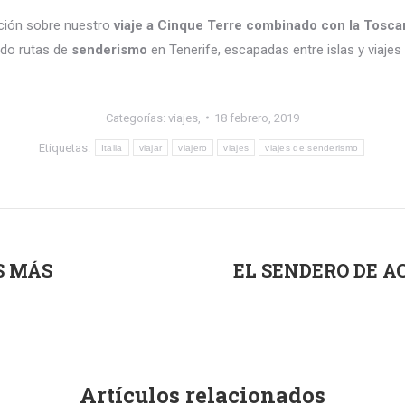
ación sobre nuestro
viaje a Cinque Terre combinado con la Tosca
do rutas de
senderismo
en Tenerife, escapadas entre islas y viaje
Categorías:
viajes,
18 febrero, 2019
Etiquetas:
Italia
viajar
viajero
viajes
viajes de senderismo
S MÁS
EL SENDERO DE A
Publicación
siguiente:
Artículos relacionados