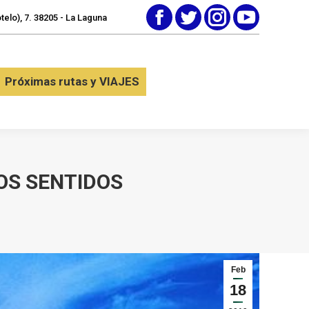
elo), 7. 38205 - La Laguna
Facebook
Twitter
Instagram
YouTube
tactar
Próximas rutas y VIAJES
Próximas rutas y VIAJES
LOS SENTIDOS
Feb
18