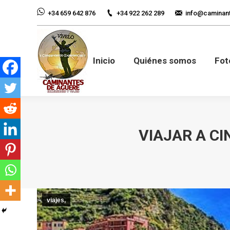
+34 922 262 289
info@caminan
+34 659 642 876
Inicio
Quiénes so
Inicio
Quiénes somos
Fot
VIAJAR A CI
viajes,