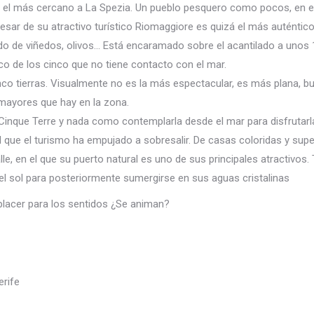
, el más cercano a La Spezia. Un pueblo pesquero como pocos, en el q
ar de su atractivo turístico Riomaggiore es quizá el más auténtico
do de viñedos, olivos… Está encaramado sobre el acantilado a unos
co de los cinco que no tiene contacto con el mar.
nco tierras. Visualmente no es la más espectacular, es más plana, bull
mayores que hay en la zona.
nque Terre y nada como contemplarla desde el mar para disfrutarla
 al que el turismo ha empujado a sobresalir. De casas coloridas y su
lle, en el que su puerto natural es uno de sus principales atractivos.
del sol para posteriormente sumergirse en sus aguas cristalinas
placer para los sentidos ¿Se animan?
erife