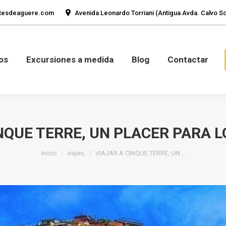
tesdeaguere.com
Avenida Leonardo Torriani (Antigua Avda. Calvo Sot
mos
Fotos
Excursiones a medida
Blog
Con
os
Excursiones a medida
Blog
Contactar
NQUE TERRE, UN PLACER PARA 
Estás aquí:
Inicio
viajes,
VIAJAR A CINQUE TERRE, UN…