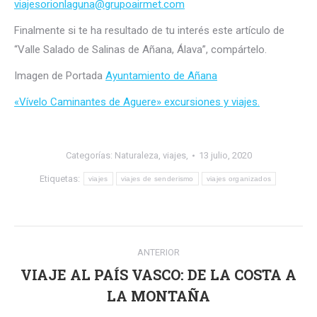
viajesorionlaguna@grupoairmet.com
Finalmente si te ha resultado de tu interés este artículo de
“Valle Salado de Salinas de Añana, Álava”, compártelo.
Imagen de Portada
Ayuntamiento de Añana
«Vívelo Caminantes de Aguere» excursiones y viajes.
Categorías:
Naturaleza
,
viajes,
13 julio, 2020
Etiquetas:
viajes
viajes de senderismo
viajes organizados
Navegación
ANTERIOR
entre
VIAJE AL PAÍS VASCO: DE LA COSTA A
Publicación
publicaciones
LA MONTAÑA
anterior: