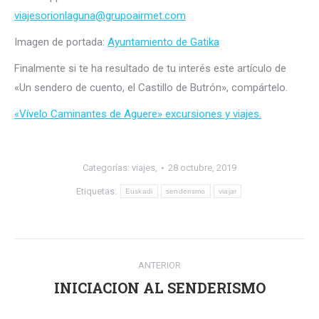
viajesorionlaguna@grupoairmet.com
Imagen de portada:
Ayuntamiento de Gatika
Finalmente si te ha resultado de tu interés este artículo de
«Un sendero de cuento, el Castillo de Butrón», compártelo.
«Vívelo Caminantes de Aguere» excursiones y viajes.
Categorías:
viajes,
28 octubre, 2019
Etiquetas:
Euskadi
senderismo
viajar
Navegación
ANTERIOR
entre
INICIACION AL SENDERISMO
Publicación
anterior:
publicaciones