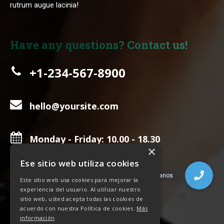
rutrum augue lacinia!
Have any questions? Contact us!
+1-234-567-8900
hello@yoursite.com
Monday - Friday: 10.00 - 18.30
×
Ese sitio web utiliza cookies
Este sitio web usa cookies para mejorar la
experiencia del usuario. Al utilizar nuestro
Error:
Formulario de contacto no encontrado.
sitio web, usted acepta todas las cookies de
acuerdo con nuestra Política de cookies.
Más
información