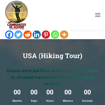
USA (Hiking Tour)
Cursus ante mattiue lacinia. Egestas quam,
in sit amet varius mollis rutrum augue
lacinia!
00
00
00
00
00
Months
Days
Hours
Minutes
Seconds