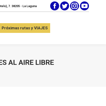
elo), 7. 38205 - La Laguna
Facebook
Twitter
Instagram
YouTube
tactar
Próximas rutas y VIAJES
Próximas rutas y VIAJES
S AL AIRE LIBRE