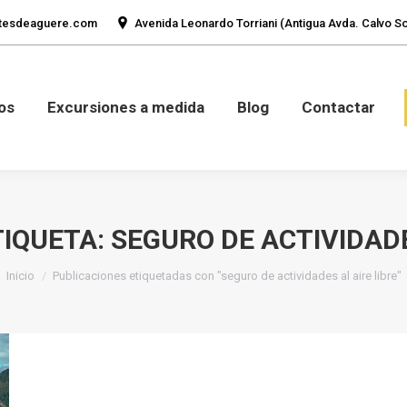
tesdeaguere.com
Avenida Leonardo Torriani (Antigua Avda. Calvo Sot
mos
Fotos
Excursiones a medida
Blog
Con
os
Excursiones a medida
Blog
Contactar
TIQUETA:
SEGURO DE ACTIVIDADE
Estás aquí:
Inicio
Publicaciones etiquetadas con "seguro de actividades al aire libre"