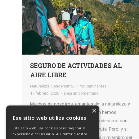
SEGURO DE ACTIVIDADES AL
AIRE LIBRE
Naturaleza
,
Senderismo,
Por
Caminantes
17 febrero, 2020
Deja un comentario
Muchos de nosotros, amantes de la naturaleza y
×
del senderismo, en alguna ocasión hemos
Ese sitio web utiliza cookies
organizado alguna actividad de senderismo con
Este sitio web usa cookies para mejorar la
amigos y hemos disfrutado de la ruta. Pero, y si
experiencia del usuario. Al utilizar nuestro
hubiera sufrido algún percance algún miembro del