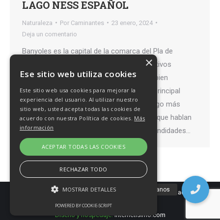
LAGO NESS ESPAÑOL
Naturaleza
Por
Caminantes
23 enero, 2024
Deja un comentario
Banyoles es la capital de la comarca del Pla de
×
l’Estany, Girona. Tiene innumerables atractivos
Ese sitio web utiliza cookies
turísticos, como puede ser su increíble y bien
conservado centro histórico. Aunque su principal
Este sitio web usa cookies para mejorar la
experiencia del usuario. Al utilizar nuestro
atractivo es su lago. Banyoles posee el lago más
sitio web, usted acepta todas las cookies de
grande de Cataluña, cargado de leyendas que hablan
acuerdo con nuestra Política de cookies.
Más
información
de un extraño ser que habita en sus profundidades…
ACEPTAR TODAS LAS COOKIES
RECHAZAR TODO
MOSTRAR DETALLES
Caminantes de Aguere - 2003 - 2026 |
Política de privacidad
|
Política
de cookies
|
Aviso Legal
POWERED BY COOKIE-SCRIPT
Diseño y hospedaje:
Internetísimo.com