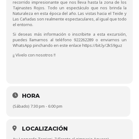
recorrido impresionante que nos lleva hasta la zona de los
Tajinastes Rojos. Todo un espectáculo que nos brinda la
Naturaleza en esta época del año. Las vistas hacia el Teide y
Las Cañadas son realmente espectaculares, al igual que todo
el entorno.
Si deseas más información o inscribirte a esta excursión,
puedes llamarnos al teléfono 922262289 o enviarnos un
WhatsApp pinchando en este enlace
https://bit.ly/2kS9guz
¡¡ Vívelo con nosotros !!
HORA
(Sábado) 7:30 pm - 6:00 pm
LOCALIZACIÓN
Av. Leonardo Torriani, 7 (Frente al gimnasio Aguere)