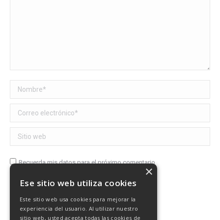
Nombre *
Correo electrónico *
Sitio web
Recuerda mis datos para el próximo comentario
×
Ese sitio web utiliza cookies
Publicar comentario
Este sitio web usa cookies para mejorar la
experiencia del usuario. Al utilizar nuestro
sitio web, usted acepta todas las cookies de