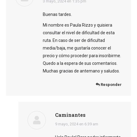
dice:
3 mayo, 2024 en 1:35 pm
Buenas tardes.
Mi nombre es Paula Rizzo y quisiera
consultar el nivel de dificultad de esta
ruta. En caso de ser de dificultad
media/baja, me gustaría conocer el
precio y cómo proceder para inscribirme.
Quedo a la espera de sus comentarios.
Muchas gracias de antemano y saludos.
Responder
Caminantes
dice:
9 mayo, 2024 en 6:39 am