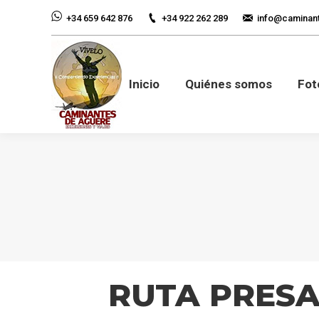
+34 922 262 289
info@caminan
+34 659 642 876
Inicio
Quiénes so
Inicio
Quiénes somos
Fot
RUTA PRESA