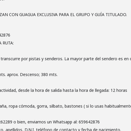
ZAN CON GUAGUA EXCLUSIVA PARA EL GRUPO Y GUÍA TITULADO.
42876
 RUTA:
e transcurre por pistas y senderos. La mayor parte del sendero es en
ts. aprox. Descenso; 380 mts.
ctividad, desde la hora de salida hasta la hora de llegada: 12 horas
ña, ropa cómoda, gorra, silbato, bastones ( si lo usas habitualmente 
262289 o bien, enviarnos un Whatsapp al: 659642876
, apellidos, D.N.I. teléfono de contacto y fecha de nacimiento.