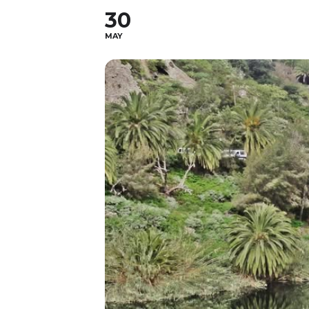
30
MAY