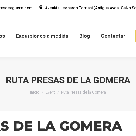
tesdeaguere.com
Avenida Leonardo Torriani (Antigua Avda. Calvo Sot
mos
Fotos
Excursiones a medida
Blog
Con
os
Excursiones a medida
Blog
Contactar
RUTA PRESAS DE LA GOMERA
Estás aquí:
Inicio
Event
Ruta Presas de la Gomera
S DE LA GOMERA