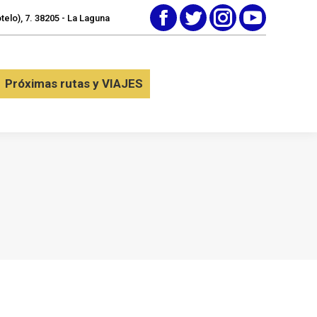
elo), 7. 38205 - La Laguna
Facebook
Twitter
Instagram
YouTube
tactar
Próximas rutas y VIAJES
Próximas rutas y VIAJES