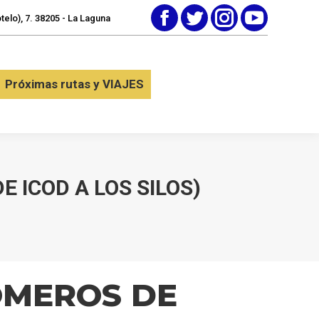
elo), 7. 38205 - La Laguna
Facebook
Twitter
Instagram
YouTube
tactar
Próximas rutas y VIAJES
Próximas rutas y VIAJES
E ICOD A LOS SILOS)
OMEROS DE