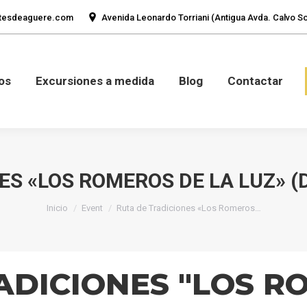
tesdeaguere.com
Avenida Leonardo Torriani (Antigua Avda. Calvo Sot
mos
Fotos
Excursiones a medida
Blog
Con
os
Excursiones a medida
Blog
Contactar
S «LOS ROMEROS DE LA LUZ» (D
Estás aquí:
Inicio
Event
Ruta de Tradiciones «Los Romeros…
ADICIONES "LOS R