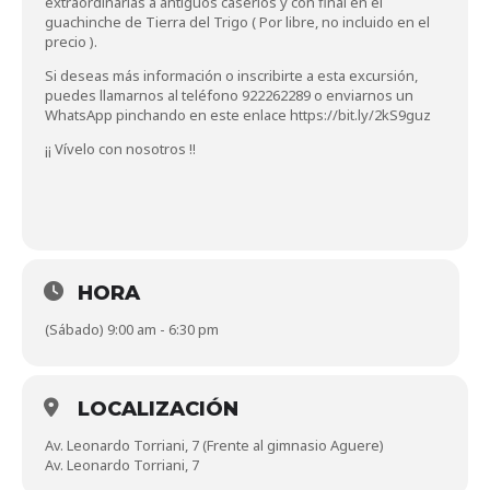
extraordinarias a antiguos caseríos y con final en el
guachinche de Tierra del Trigo ( Por libre, no incluido en el
precio ).
Si deseas más información o inscribirte a esta excursión,
puedes llamarnos al teléfono 922262289 o enviarnos un
WhatsApp pinchando en este enlace
https://bit.ly/2kS9guz
¡¡ Vívelo con nosotros !!
HORA
(Sábado) 9:00 am - 6:30 pm
LOCALIZACIÓN
Av. Leonardo Torriani, 7 (Frente al gimnasio Aguere)
Av. Leonardo Torriani, 7