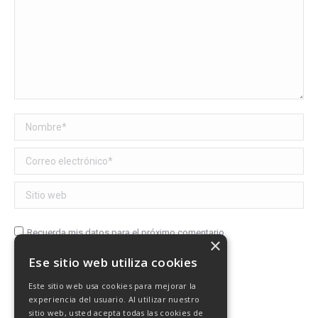
Nombre *
Correo electrónico *
Sitio web
Recuerda mis datos para el próximo comentario
×
Ese sitio web utiliza cookies
Publicar comentario
Este sitio web usa cookies para mejorar la
experiencia del usuario. Al utilizar nuestro
sitio web, usted acepta todas las cookies de