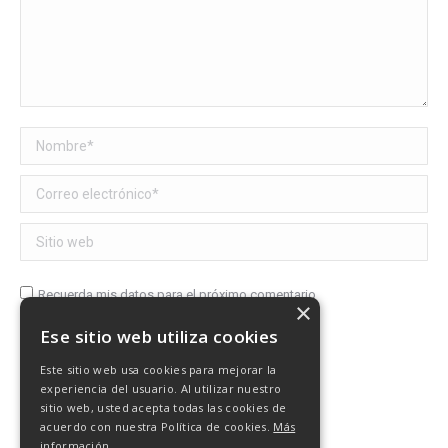
Nombre *
Correo electrónico *
Sitio web
Recuerda mis datos para el próximo comentario
×
Ese sitio web utiliza cookies
Publicar comentario
Este sitio web usa cookies para mejorar la
experiencia del usuario. Al utilizar nuestro
sitio web, usted acepta todas las cookies de
acuerdo con nuestra Política de cookies.
Más
información