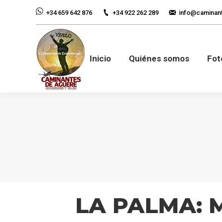
+34 922 262 289
info@caminan
+34 659 642 876
Inicio
Quiénes so
Inicio
Quiénes somos
Fot
LA PALMA: 