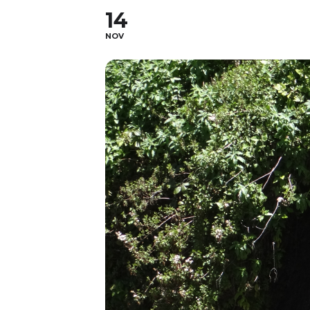
14
NOV