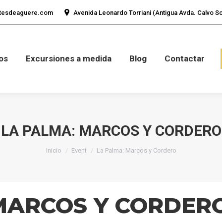
tesdeaguere.com
Avenida Leonardo Torriani (Antigua Avda. Calvo Sot
mos
Fotos
Excursiones a medida
Blog
Con
os
Excursiones a medida
Blog
Contactar
LA PALMA: MARCOS Y CORDERO
Estás aquí:
Inicio
Event
La Palma: Marcos y Cordero
MARCOS Y CORDER