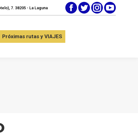
elo), 7. 38205 - La Laguna
Facebook
Twitter
Instagram
YouTube
tactar
Próximas rutas y VIAJES
Próximas rutas y VIAJES
O