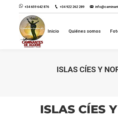
+34 922 262 289
info@caminan
+34 659 642 876
Inicio
Quiénes so
Inicio
Quiénes somos
Fot
ISLAS CÍES Y N
ISLAS CÍES