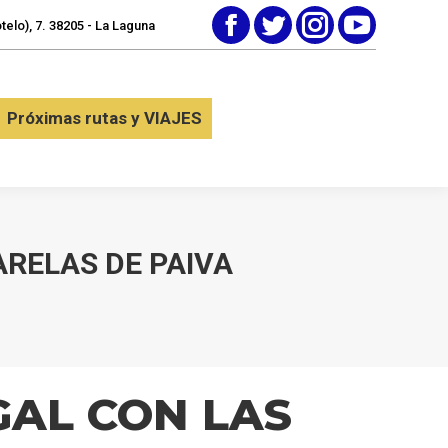
elo), 7. 38205 - La Laguna
Facebook
Twitter
Instagram
YouTube
tactar
Próximas rutas y VIAJES
Próximas rutas y VIAJES
ARELAS DE PAIVA
GAL CON LAS