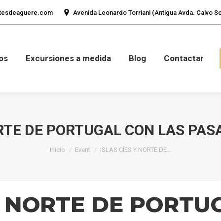
tesdeaguere.com
Avenida Leonardo Torriani (Antigua Avda. Calvo Sot
mos
Fotos
Excursiones a medida
Blog
Con
os
Excursiones a medida
Blog
Contactar
ORTE DE PORTUGAL CON LAS PAS
Estás aquí:
Inicio
Event
ISLAS CÍES Y NORTE DE…
 Y NORTE DE PORTU