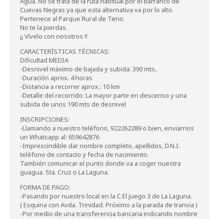
Agua. No se trata de la ruta habitual por el barranco de
Cuevas Negras ya que esta alternativa va por lo alto.
Pertenece al Parque Rural de Teno.
No te la pierdas.
¡¡ Vívelo con nosotros !!
CARACTERÍSTICAS TÉCNICAS:
Dificultad MEDIA
-Desnivel máximo de bajada y subida: 390 mts..
-Duración aprox. 4 horas
-Distancia a recorrer aprox.: 10 km
-Detalle del recorrido: La mayor parte en descenso y una
subida de unos 190 mts de desnivel
INSCRIPCIONES:
-Llamando a nuestro teléfono, 922262289 o bien, enviarnos
un Whatsapp al: 659642876
-Imprescindible dar nombre completo, apellidos, D.N.I.
teléfono de contacto y fecha de nacimiento.
También comunicar el punto donde va a coger nuestra
guagua. Sta. Cruz o La Laguna.
FORMA DE PAGO:
-Pasando por nuestro local en la C.El juego 3 de La Laguna.
( Esquina con Avda. Trinidad. Próximo a la parada de tranvia )
-Por medio de una transferencia bancaria indicando nombre