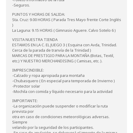
-Seguros.
PUNTOS Y HORAS DE SALIDA:
Sta. Cruz: 9.00 HORAS ( Parada Tres Mayo frente Corte Inglés
)
La Laguna: 9.15 HORAS ( Gimnasio Aguere. Calvo Sotelo 6 )
VISITA NUESTRA TIENDA
ESTAMOS EN LA C. EL JUEGO 3 ( Esquina con Avda, Trinidad.
Cerca de la parada de tranvía de la Trinidad )
MARCAS DE PRESTIGIO PARA LA MONTAÑA (Botas, Textil,
etc.) Y NUESTRO MERCHANDISING ( Camisas, etc. ).
IMPRESCINDIBLE:
-Calzado y ropa apropiada para montaña
-Chubasquero ( En especial para temporada de Invierno )
-Protector solar
-Mochila con comida y líquido necesario para la actividad
IMPORTANTE:
-La organización puede suspender o modificar la ruta
prevista por
otra en caso de condiciones meteorológicas adversas.
Siempre
velando por la seguridad de los participantes.
-En caso de anulación, se delvoverá el importe de la misma.