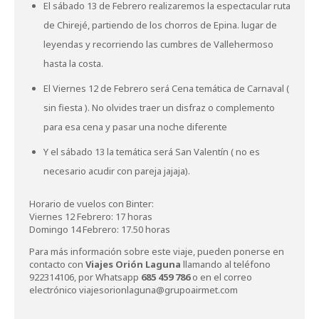
El sábado 13 de Febrero realizaremos la espectacular ruta
de Chirejé, partiendo de los chorros de Epina. lugar de
leyendas y recorriendo las cumbres de Vallehermoso
hasta la costa.
El Viernes 12 de Febrero será Cena temática de Carnaval (
sin fiesta ). No olvides traer un disfraz o complemento
para esa cena y pasar una noche diferente
Y el sábado 13 la temática será San Valentín ( no es
necesario acudir con pareja jajaja).
Horario de vuelos con Binter:
Viernes 12 Febrero: 17 horas
Domingo 14 Febrero: 17.50 horas
Para más información sobre este viaje, pueden ponerse en
contacto con
Viajes Orión Laguna
llamando al teléfono
922314106, por Whatsapp
685 459 786
o en el correo
electrónico
viajesorionlaguna@grupoairmet.com