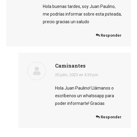
Hola buenas tardes, soy Juan Paulino,
me podrías informar sobre esta psteada,
precio gracias un saludo
Responder
Caminantes
dice:
20 julio, 2023 en 4:39 pm
Hola Juan Paulino! Llámanos o
escríbenos un whatssapp para
poder informarte! Gracias
Responder